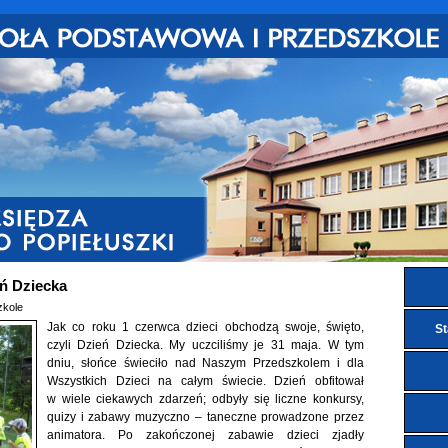
eń Dziecka
zkole
Jak co roku 1 czerwca dzieci obchodzą swoje, święto,
St
czyli Dzień Dziecka. My uczciliśmy je 31 maja. W tym
dniu, słońce świeciło nad Naszym Przedszkolem i dla
Wszystkich Dzieci na całym świecie. Dzień obfitował
w wiele ciekawych zdarzeń; odbyły się liczne konkursy,
quizy i zabawy muzyczno – taneczne prowadzone przez
animatora. Po zakończonej zabawie dzieci zjadły