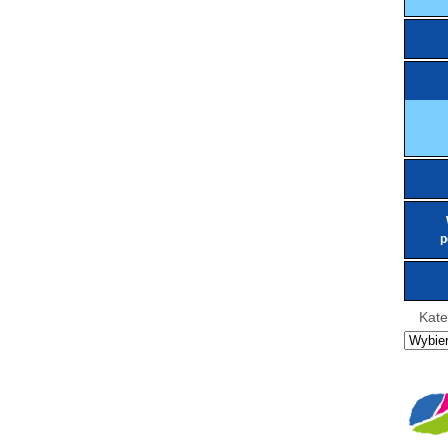
p
Kate
Kategor