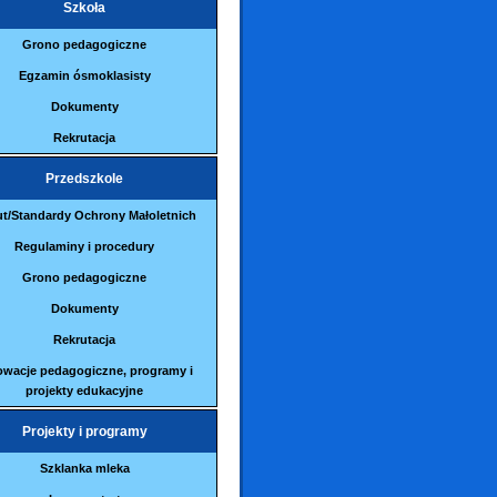
Szkoła
Grono pedagogiczne
Egzamin ósmoklasisty
Dokumenty
Rekrutacja
Przedszkole
ut/Standardy Ochrony Małoletnich
Regulaminy i procedury
Grono pedagogiczne
Dokumenty
Rekrutacja
owacje pedagogiczne, programy i
projekty edukacyjne
Projekty i programy
Szklanka mleka