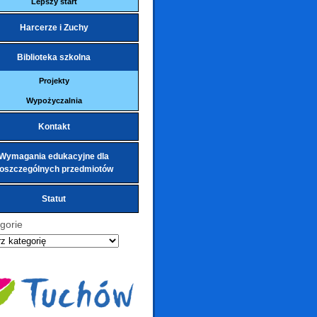
Lepszy start
Harcerze i Zuchy
Biblioteka szkolna
Projekty
Wypożyczalnia
Kontakt
Wymagania edukacyjne dla
oszczególnych przedmiotów
Statut
gorie
ie