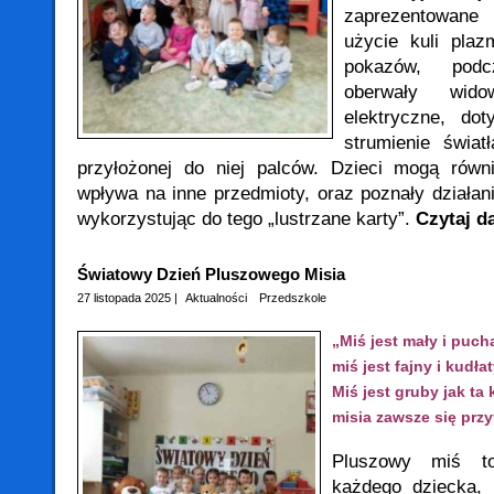
zaprezentowane
użycie kuli pla
pokazów, podc
oberwały wido
elektryczne, dot
strumienie świa
przyłożonej do niej palców. Dzieci mogą równ
wpływa na inne przedmioty, oraz poznały działani
wykorzystując do tego „lustrzane karty”.
Czytaj da
Światowy Dzień Pluszowego Misia
27 listopada 2025 |
Aktualności
Przedszkole
„Miś jest mały i pucha
miś jest fajny i kudłat
Miś jest gruby jak ta 
misia zawsze się przy
Pluszowy miś to 
każdego dziecka,