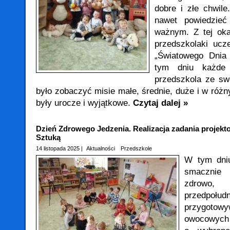
dobre i złe chwile
nawet powiedzie
ważnym. Z tej oka
przedszkolaki ucz
„Światowego Dnia
tym dniu każde 
przedszkola ze s
było zobaczyć misie małe, średnie, duże i w róż
były urocze i wyjątkowe.
Czytaj dalej »
Dzień Zdrowego Jedzenia. Realizacja zadania projek
Sztuką
14 listopada 2025 |
Aktualności
Przedszkole
W tym dniu
smacznie
zdrowo
przedpoł
przygot
owocowych 