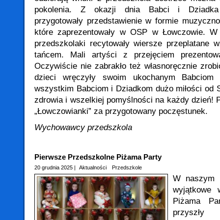
pokolenia. Z okazji dnia Babci i Dziadka
przygotowały przedstawienie w formie muzyczno
które zaprezentowały w OSP w Łowczowie. W p
przedszkolaki recytowały wiersze przeplatane 
tańcem. Mali artyści z przejęciem prezentowa
Oczywiście nie zabrakło też własnoręcznie zrob
dzieci wręczyły swoim ukochanym Babciom
wszystkim Babciom i Dziadkom dużo miłości od 
zdrowia i wszelkiej pomyślności na każdy dzień!
„Łowczowianki” za przygotowany poczęstunek.
Wychowawcy przedszkola
Pierwsze Przedszkolne Piżama Party
20 grudnia 2025 |
Aktualności
Przedszkole
W naszym p
wyjątkowe 
Piżama Par
przyszły