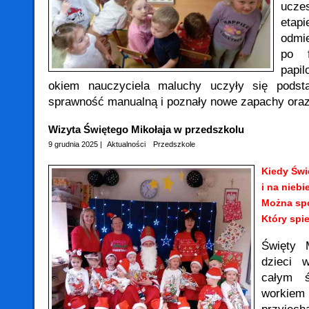
ucze
etap
odmi
po f
papi
okiem nauczyciela maluchy uczyły się podsta
sprawność manualną i poznały nowe zapachy ora
Wizyta Świętego Mikołaja w przedszkolu
9 grudnia 2025 |
Aktualności
Przedszkole
Kiedy Świę
i na niebi
Można spo
Który spie
Święty 
dzieci 
całym ś
workie