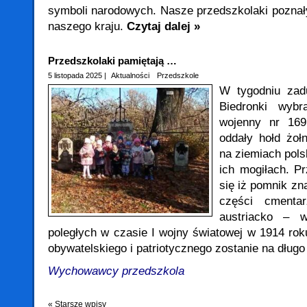
symboli narodowych. Nasze przedszkolaki poznały
naszego kraju.
Czytaj dalej »
Przedszkolaki pamiętają …
5 listopada 2025 |
Aktualności
Przedszkole
W tygodniu zad
Biedronki wybr
wojenny nr 169
oddały hołd żołn
na ziemiach pols
ich mogiłach. Pr
się iż pomnik zn
części cmentarz
austriacko – w
poległych w czasie I wojny światowej w 1914 rok
obywatelskiego i patriotycznego zostanie na dług
Wychowawcy przedszkola
« Starsze wpisy