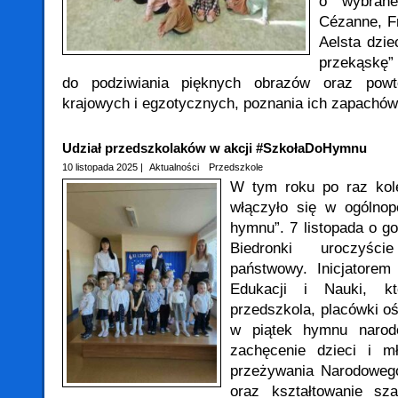
o wybrane
Cézanne, Fr
Aelsta dzie
przekąskę”
do podziwiania pięknych obrazów oraz pow
krajowych i egzotycznych, poznania ich zapachó
Udział przedszkolaków w akcji #SzkołaDoHymnu
10 listopada 2025 |
Aktualności
Przedszkole
W tym roku po raz kol
włączyło się w ogólnop
hymnu”. 7 listopada o go
Biedronki uroczyśc
państwowy. Inicjatorem 
Edukacji i Nauki, kt
przedszkola, placówki o
w piątek hymnu narod
zachęcenie dzieci i m
przeżywania Narodowego
oraz kształtowanie sz