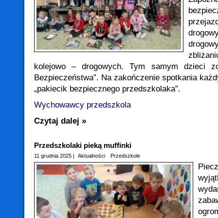
bezpie
przej
drogow
drogow
zbliża
kolejowo – drogowych. Tym samym dzieci z
Bezpieczeństwa”. Na zakończenie spotkania każd
„pakiecik bezpiecznego przedszkolaka”.
Wychowawcy przedszkola
Czytaj dalej »
Przedszkolaki pieką muffinki
11 grudnia 2025 |
Aktualności
Przedszkole
Piec
wyj
wyda
zaba
ogr