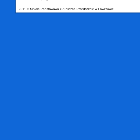
2011 © Szkoła Podstawowa i Publiczne Przedszkole w Łowczowie