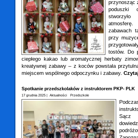
przynosząc z
poduszki o
stworzyło
atmosferę. 
zabawach t
przy muzyce
przygotował
tostów. Do 
ciepłego kakao lub aromatycznej herbaty zimow
kreatywnej zabawy – z koców powstała przytulna 
miejscem wspólnego odpoczynku i zabawy.
Czytaj
Spotkanie przedszkolaków z instruktorem PKP- PLK
17 grudnia 2025 |
Aktualności
Przedszkole
Podc
instru
Sącz d
dowiedz
podró
Zapozn