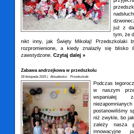
przyjec
przed
nadsł
dzwonecz
już z da
tym, że d
nikt inny, jak Święty Mikołaj! Przedszkolaki 
rozpromienione, a kiedy znalazły się blisko 
zawstydzone.
Czytaj dalej »
Zabawa andrzejkowa w przedszkolu
28 listopada 2025 |
Aktualności
Przedszkole
Podczas tegorocz
w naszym przed
wspaniałej
niezapomnianych
postanowiliśmy sp
niż zwykle, bo ja
zależy nasza p
innowacyjne