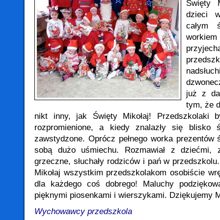
Święty 
dzieci 
całym ś
workie
przyjec
przed
nadsł
dzwonecz
już z da
tym, że d
nikt inny, jak Święty Mikołaj! Przedszkolaki 
rozpromienione, a kiedy znalazły się blisko 
zawstydzone.
Oprócz pełnego worka prezentów ś
sobą dużo uśmiechu. Rozmawiał z dziećmi, z
grzeczne, słuchały rodziców i pań w przedszkolu
Mikołaj wszystkim przedszkolakom osobiście wrę
dla każdego coś dobrego! Maluchy podziękowa
pięknymi piosenkami i wierszykami. Dziękujemy M
Wychowawcy przedszkola