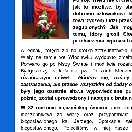
Polskę. Wielu nie chciało
jak to możliwe, by st
dobremu człowiekowi, kt
towarzyszem ludzi prze
zagubionych? Jak mog
temu, który głosił S
przebaczenia, wprowadza
A jednak, potęga zła na krótko zatryumfowała. 
Wisły na tamie we Włocławku wydobyto zmaltr
Porwano go po Mszy Świętej i modlitwie różań
Bydgoszczy w kościele pw. Polskich Męcze
różańcowym mówił:
„Módlmy się, byśmy 
zastraszenia, ale przede wszystkim od żądzy 
były jego ostatnie słowa wypowiedziane pub
później został uprowadzony i następnie brutal
W 32 rocznicę męczeńskiej śmierci
społeczno
męczennikowi za wiarę oraz przypomniała
błogosławionego ks. Jerzego. Spotkanie za
błogosławionego. Poleciliśmy w niej nasze