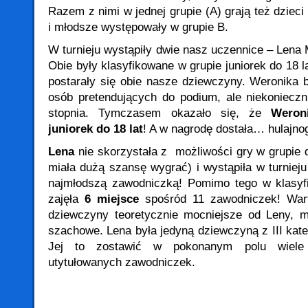
Razem z nimi w jednej grupie (A) grają też dzieci 1
i młodsze występowały w grupie B.
W turnieju wystąpiły dwie nasz uczennice – Lena
Obie były klasyfikowane w grupie juniorek do 18 l
postarały się obie nasze dziewczyny. Weronika 
osób pretendujących do podium, ale niekoniecz
stopnia. Tymczasem okazało się, że
Weron
juniorek do 18 lat
! A w nagrodę dostała… hulajno
Lena
nie skorzystała z możliwości gry w grupie d
miała dużą szansę wygrać) i wystąpiła w turniej
najmłodszą zawodniczką! Pomimo tego w klasyfik
zajęła
6 miejsce
spośród 11 zawodniczek! War
dziewczyny teoretycznie mocniejsze od Leny, ma
szachowe. Lena była jedyną dziewczyną z III kate
Jej to zostawić w pokonanym polu wiele 
utytułowanych zawodniczek.