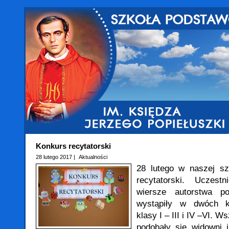
Konkurs recytatorski
28 lutego 2017 |
Aktualności
28 lutego w naszej sz
recytatorski. Uczest
wiersze autorstwa po
wystąpiły w dwóch k
klasy I – III i IV –VI. 
podobały się widowni 