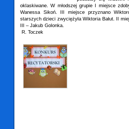
oklaskiwane. W młodszej grupie I miejsce zdo
Wanessa Sikoń. III miejsce przyznano Wikto
starszych dzieci zwyciężyła Wiktoria Bałut. II mi
III – Jakub G
R. Toczek