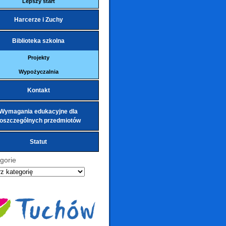
Lepszy start
Harcerze i Zuchy
Biblioteka szkolna
Projekty
Wypożyczalnia
Kontakt
Wymagania edukacyjne dla
oszczególnych przedmiotów
Statut
gorie
ie