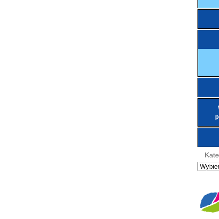
p
Kate
Kategor