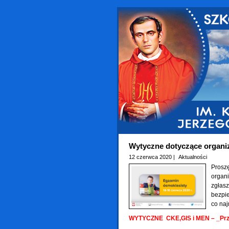
Wytyczne dotyczące organiz
12 czerwca 2020 |
Aktualności
Prosz
organ
zgłas
bezpi
co naj
WYTYCZNE CKE,GIS i MEN – _Prz