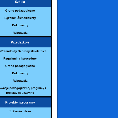
Szkoła
Grono pedagogiczne
Egzamin ósmoklasisty
Dokumenty
Rekrutacja
Przedszkole
ut/Standardy Ochrony Małoletnich
Regulaminy i procedury
Grono pedagogiczne
Dokumenty
Rekrutacja
owacje pedagogiczne, programy i
projekty edukacyjne
Projekty i programy
Szklanka mleka