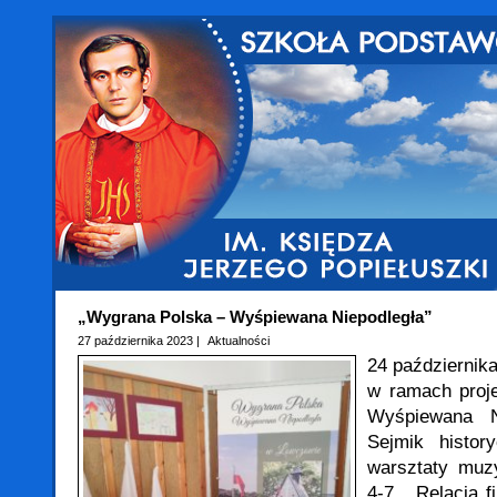
„Wygrana Polska – Wyśpiewana Niepodległa”
27 października 2023 |
Aktualności
24 październik
w ramach proj
Wyśpiewana N
Sejmik histor
warsztaty muz
4-7. Relacja f