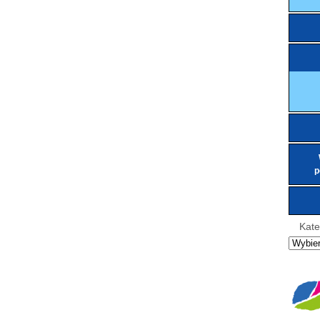
p
Kate
Kategor