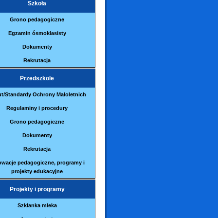
Szkoła
Grono pedagogiczne
Egzamin ósmoklasisty
Dokumenty
Rekrutacja
Przedszkole
ut/Standardy Ochrony Małoletnich
Regulaminy i procedury
Grono pedagogiczne
Dokumenty
Rekrutacja
owacje pedagogiczne, programy i
projekty edukacyjne
Projekty i programy
Szklanka mleka