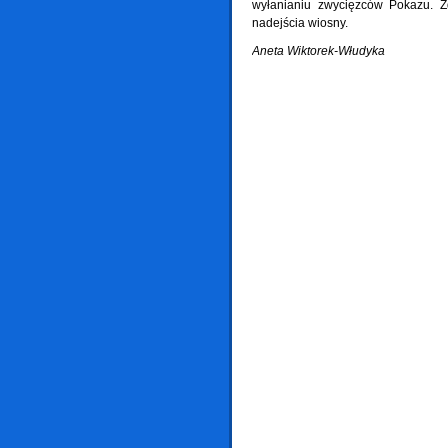
wyłanianiu zwycięzców Pokazu. Z
nadejścia wiosny.
Aneta Wiktorek-Włudyka