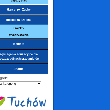
Lepszy start
Harcerze i Zuchy
Biblioteka szkolna
Projekty
Wypożyczalnia
Kontakt
Wymagania edukacyjne dla
oszczególnych przedmiotów
Statut
gorie
ie