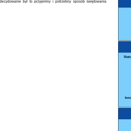
decydowanie był to przyjemny i potrzebny sposób świętowania
Stat
Inn