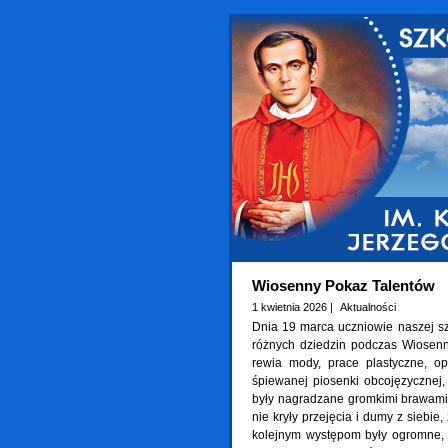
Wiosenny Pokaz Talentów
1 kwietnia 2026 |
Aktualności
Dnia 19 marca uczniowie naszej sz
różnych dziedzin podczas Wiosen
rewia mody, prace plastyczne, op
śpiewanej piosenki obcojęzycznej
były nagradzane gromkimi brawami 
nie kryły przejęcia i dumy z siebi
kolejnym występom były ogromne, b