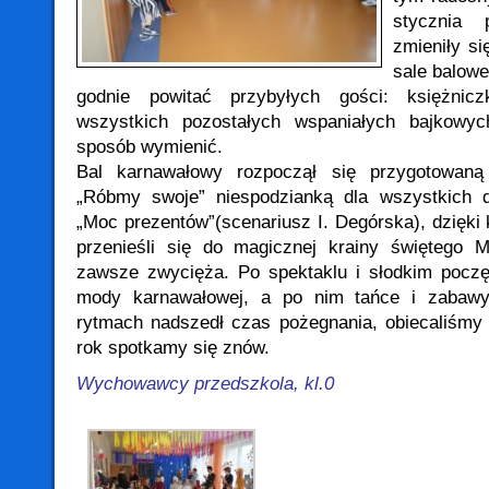
stycznia 
zmieniły si
sale balowe
godnie powitać przybyłych gości: księżnicz
wszystkich pozostałych wspaniałych bajkowyc
sposób wymienić.
Bal karnawałowy rozpoczął się przygotowaną
„Róbmy swoje” niespodzianką dla wszystkich dz
„Moc prezentów”(scenariusz I. Degórska), dzięki 
przenieśli się do magicznej krainy świętego M
zawsze zwycięża. Po spektaklu i słodkim poczę
mody karnawałowej, a po nim tańce i zabawy
rytmach nadszedł czas pożegnania, obiecaliśmy 
rok spotkamy się znów.
Wychowawcy przedszkola, kl.0