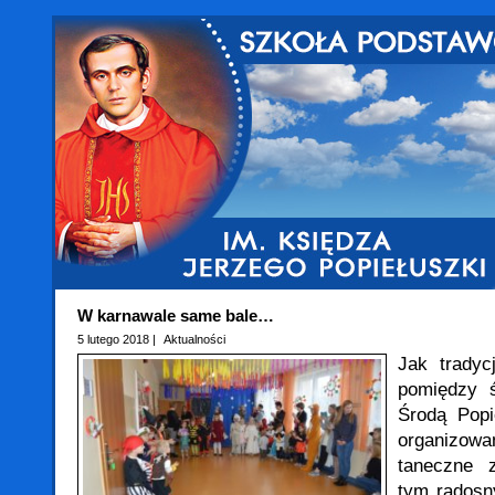
W karnawale same bale…
5 lutego 2018 |
Aktualności
Jak tradyc
pomiędzy ś
Środą Popi
organizow
taneczne 
tym radosn