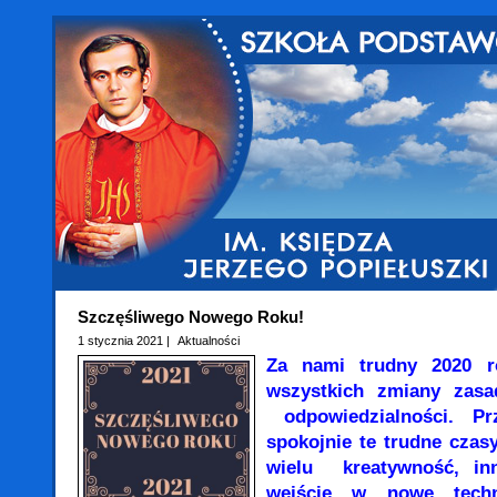
Szczęśliwego Nowego Roku!
1 stycznia 2021 |
Aktualności
Za nami trudny 2020 
wszystkich zmiany zasad
odpowiedzialności. Pr
spokojnie te trudne czas
wielu kreatywność, in
wejście w nowe techn