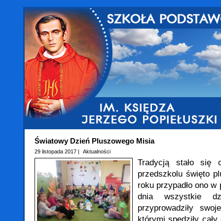
Światowy Dzień Pluszowego Misia
29 listopada 2017 |
Aktualności
Tradycją stało się
przedszkolu święto p
roku przypadło ono w p
dnia wszystkie dz
przyprowadziły swoj
którymi spędziły cały