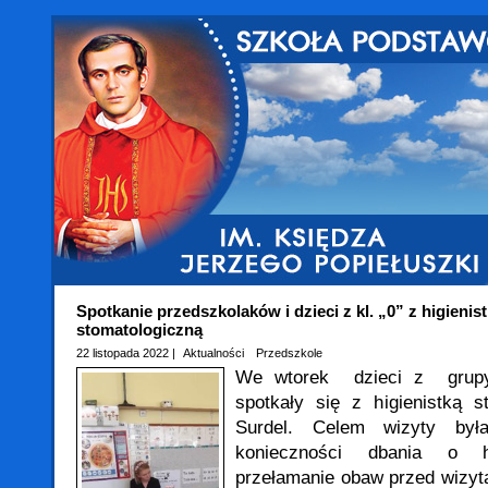
Spotkanie przedszkolaków i dzieci z kl. „0” z higienis
stomatologiczną
22 listopada 2022 |
Aktualności
Przedszkole
We wtorek dzieci z grupy 
spotkały się z higienistką s
Surdel. Celem wizyty by
konieczności dbania o h
przełamanie obaw przed wizytą