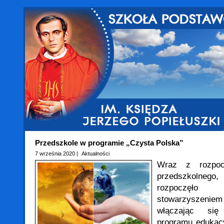
Przedszkole w programie „Czysta Polska”
7 września 2020 |
Aktualności
Wraz z rozpoc
przedszkolneg
rozpoczęł
stowarzyszen
włączając się
programu edukacy