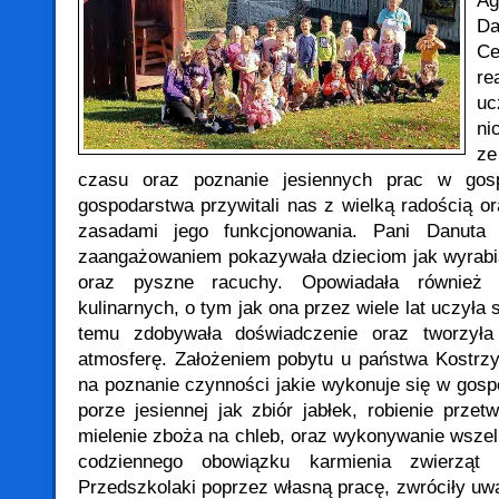
A
Da
C
re
uc
ni
ze
czasu oraz poznanie jesiennych prac w gospo
gospodarstwa przywitali nas z wielką radością o
zasadami jego funkcjonowania. Pani Danuta
zaangażowaniem pokazywała dzieciom jak wyrabi
oraz pyszne racuchy.
Opowiadała również 
kulinarnych, o tym jak ona przez wiele lat uczyła s
temu zdobywała doświadczenie oraz tworzył
atmosferę. Założeniem pobytu u państwa Kostrzy
na poznanie czynności jakie wykonuje się w gosp
porze jesiennej jak zbiór jabłek, robienie przet
mielenie zboża na chleb, oraz wykonywanie wszel
codziennego obowiązku karmienia zwierząt
Przedszkolaki poprzez własną pracę, zwróciły uw