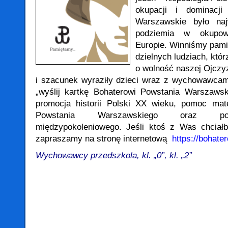
okupacji i dominacji 
Warszawskie było naj
podziemia w okupow
Europie. Winniśmy pami
dzielnych ludziach, któr
o wolność naszej Ojczy
i szacunek wyraziły dzieci wraz z wychowawcam
„wyślij kartkę Bohaterowi Powstania Warszawsk
promocja historii Polski XX wieku, pomoc mate
Powstania Warszawskiego oraz podt
międzypokoleniowego. Jeśli ktoś z Was chciał
zapraszamy na stronę internetową
https://bohater
Wychowawcy przedszkola, kl. „0”, kl. „2”