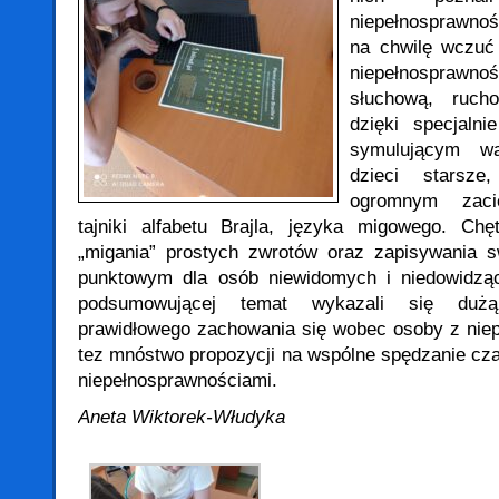
niepełnosprawnoś
na chwilę wczuć
niepełnospra
słuchową, ruc
dzięki specjaln
symulującym w
dzieci starsz
ogromnym zaci
tajniki alfabetu Brajla, języka migowego. Chę
„migania” prostych zwrotów oraz zapisywania s
punktowym dla osób niewidomych i niedowidzą
podsumowującej temat wykazali się duż
prawidłowego zachowania się wobec osoby z niep
tez mnóstwo propozycji na wspólne spędzanie cz
niepełnosprawnościami.
Aneta Wiktorek-Włudyka