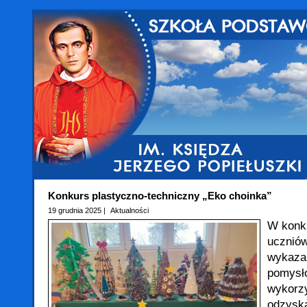
Konkurs plastyczno-techniczny „Eko choinka”
19 grudnia 2025 |
Aktualności
W konku
uczniów
wykazal
pomysł
wykorzy
odzyska