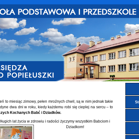
eń to miesiąc zimowy, pełen mroźnych chwil, są w nim jednak takie
St
edyne dwa dni w roku, kiedy każdemu robi się cieplej na sercu – to
szych Kochanych Babć i Dziadków.
lat życia w zdrowiu i radości życzymy wszystkim Babciom i
Dziadkom!