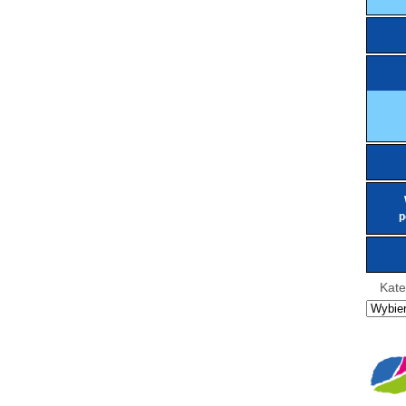
p
Kate
Kategor