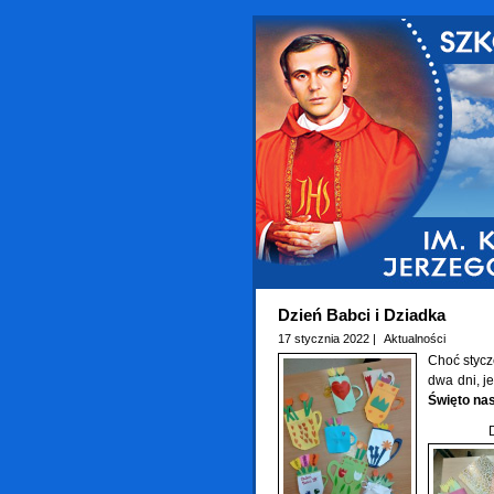
Dzień Babci i Dziadka
17 stycznia 2022 |
Aktualności
Choć stycz
dwa dni, j
Święto na
Długich 