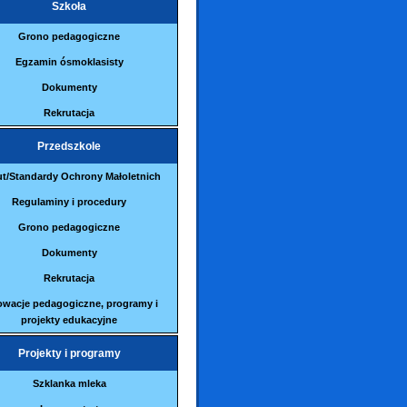
Szkoła
Grono pedagogiczne
Egzamin ósmoklasisty
Dokumenty
Rekrutacja
Przedszkole
ut/Standardy Ochrony Małoletnich
Regulaminy i procedury
Grono pedagogiczne
Dokumenty
Rekrutacja
owacje pedagogiczne, programy i
projekty edukacyjne
Projekty i programy
Szklanka mleka