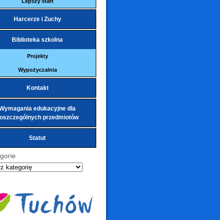
Lepszy start
Harcerze i Zuchy
Biblioteka szkolna
Projekty
Wypożyczalnia
Kontakt
Wymagania edukacyjne dla
oszczególnych przedmiotów
Statut
gorie
ie