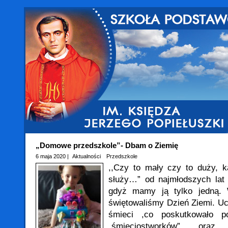
„Domowe przedszkole”- Dbam o Ziemię
6 maja 2020 |
Aktualności
Przedszkole
,,Czy to mały czy to duży, k
służy…” od najmłodszych lat
gdyż mamy ją tylko jedną. 
świętowaliśmy Dzień Ziemi. U
śmieci ,co poskutkowało p
„śmieciostworków” oraz 