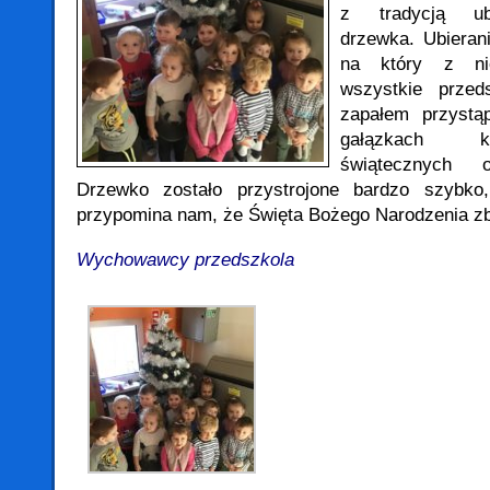
z tradycją ubi
drzewka. Ubieran
na który z niec
wszystkie przeds
zapałem przystą
gałązkach ko
świątecznych 
Drzewko zostało przystrojone bardzo szybko
przypomina nam, że Święta Bożego Narodzenia zbl
Wychowawcy przedszkola