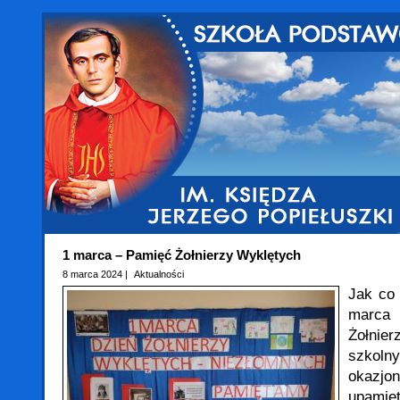
1 marca – Pamięć Żołnierzy Wyklętych
8 marca 2024 |
Aktualności
Jak co 
marca
Żołni
szkolny
okazj
upami