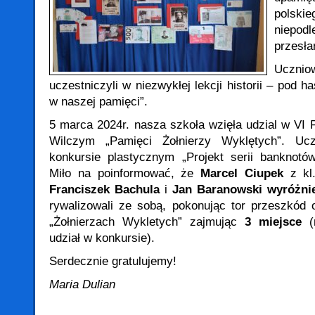
pols
niepo
przesła
Uczni
uczestniczyli w niezwykłej lekcji historii – pod 
w naszej pamięci”.
5 marca 2024r. nasza szkoła wzięła udzial w VI
Wilczym „Pamięci Żołnierzy Wyklętych”. Ucz
konkursie plastycznym „Projekt serii banknotó
Miło na poinformować, że
Marcel Ciupek
z kl
Franciszek Bachula
i
Jan Baranowski wyróżni
rywalizowali ze sobą, pokonując tor przeszkód 
„Żołnierzach Wykletych” zajmując
3 miejsce
(n
udział w konkursie).
Serdecznie gratulujemy!
Maria Dulian